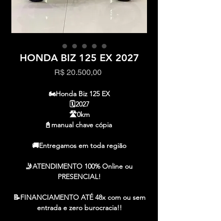
HONDA BIZ 125 EX 2027
Preço
R$ 20.500,00
🏍️Honda Biz 125 EX
🗓️2027
🛣️0km
📓manual chave cópia
🚚Entregamos em toda região
🤳ATENDIMENTO 100% Online ou
PRESENCIAL!
📝FINANCIAMENTO ATÉ 48x com ou sem
entrada e zero burocracia!!