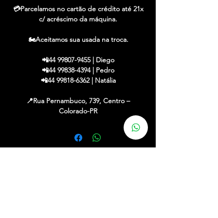
💳Parcelamos no cartão de crédito até 21x
c/ acréscimo da máquina.
🏍️Aceitamos sua usada na troca.
📲44 99807-9455 | Diego
📲44 99838-4394 | Pedro
📲44 99818-6362 | Natália
📍Rua Pernambuco, 739, Centro –
Colorado-PR
✔ Financiamos em até 48x c/ entrada
✔ Até 21x no cartão (acréscimo máquina)
✔ Aceitamos sua usada na troca