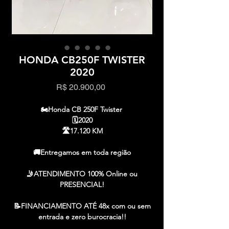
HONDA CB250F TWISTER
2020
Preço
R$ 20.900,00
🏍️Honda CB 250F Twister
🗓️2020
🛣️17.120 KM
🚚Entregamos em toda região
🤳ATENDIMENTO 100% Online ou
PRESENCIAL!
📝FINANCIAMENTO ATÉ 48x com ou sem
entrada e zero burocracia!!