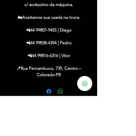
c/ acréscimo da máquina.
🏍️Aceitamos sua usada na troca.
📲44 99807-9455 | Diego
📲44 99838-4394 | Pedro
📲44 99816-6316 | Vitor
📍Rua Pernambuco, 739, Centro –
Colorado-PR
✔ Financiamos em até 48x c/ entrada
✔ Até 21x no cartão (acréscimo máquina)