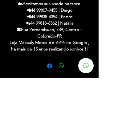
🏍️Aceitamos sua usada na troca.
📲44 99807-9455 | Diego
📲44 99838-4394 | Pedro
📲44 99818-6362 | Natália
🕋Rua Pernambuco, 739, Centro –
Colorado-PR
Loja Macauly Motos ⭐️⭐️ ⭐️⭐️⭐️ no Google ,
há mais de 15 anos realizando sonhos !!
✔ Financiamos em até 48x c/ entrada
✔ Até 21x no cartão (acréscimo máquina)
✔ Aceitamos sua usada na troca
✔ Entregamos em toda a região