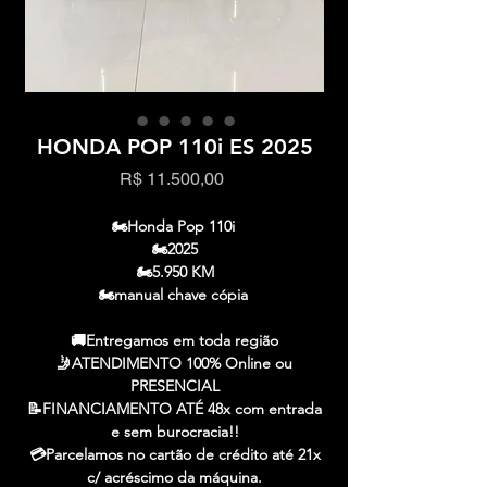
HONDA POP 110i ES 2025
Preço
R$ 11.500,00
🏍️Honda Pop 110i
🏍️2025
🏍️5.950 KM
🏍️manual chave cópia
🚚Entregamos em toda região
🤳ATENDIMENTO 100% Online ou
PRESENCIAL
📝FINANCIAMENTO ATÉ 48x com entrada
e sem burocracia!!
💳Parcelamos no cartão de crédito até 21x
c/ acréscimo da máquina.