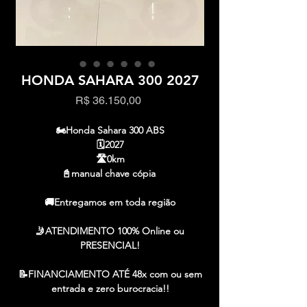
HONDA SAHARA 300 2027
Preço
R$ 36.150,00
🏍️Honda Sahara 300 ABS
🗓️2027
🛣️0km
📓manual chave cópia
🚚Entregamos em toda região
🤳ATENDIMENTO 100% Online ou
PRESENCIAL!
📝FINANCIAMENTO ATÉ 48x com ou sem
entrada e zero burocracia!!