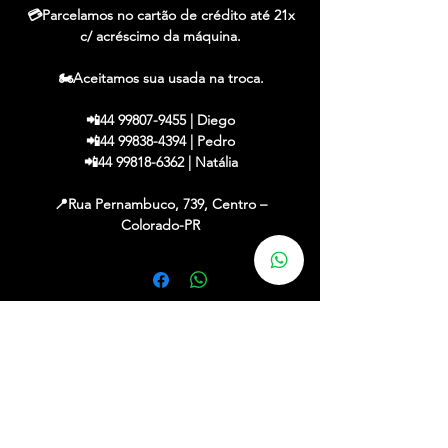
💳Parcelamos no cartão de crédito até 21x
c/ acréscimo da máquina.
🏍️Aceitamos sua usada na troca.
📲44 99807-9455 | Diego
📲44 99838-4394 | Pedro
📲44 99818-6362 | Natália
📍Rua Pernambuco, 739, Centro –
Colorado-PR
✔ Financiamos em até 48x c/ entrada
✔ Até 21x no cartão (acréscimo máquina)
✔ Aceitamos sua usada na troca