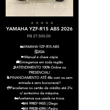
YAMAHA YZF-R15 ABS 2026
Preço
R$ 27.500,00
🏍️YAMAHA YZF-R15 ABS
🗓️2026
🔑Manual e chave cópia
🚚Entregamos em toda região
🤳ATENDIMENTO 100% Online ou
PRESENCIAL!
📝FINANCIAMENTO ATÉ 48x com ou sem
entrada e zero burocracia!!
💳Parcelamos no cartão de crédito até 21x
c/ acréscimo da máquina.
🏍️Aceitamos sua usada na troca.
📲44 99807-9455 | Diego
📲44 99838-4394 | Pedro