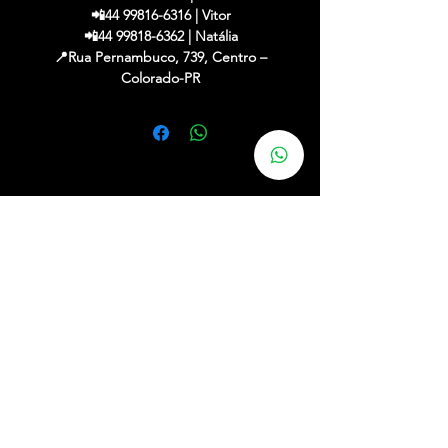
📲44 99816-6316 | Vitor
📲44 99818-6362 | Natália
📍Rua Pernambuco, 739, Centro –
Colorado-PR
✔ Financiamos em até 48x c/ entrada
✔ Até 21x no cartão (acréscimo máquina)
✔ Aceitamos sua usada na troca
✔ Entregamos em toda a região
Gostou? Vem simular o
parcelamento!